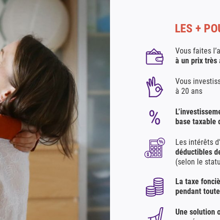
LES + P
Vous faites l’
à un prix très 
Vous investis
à 20 ans
L’investissem
base taxable d
Les intérêts d
déductibles de
(selon le statu
La taxe fonci
pendant tout
Une solution 