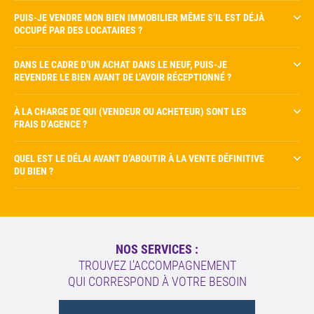
PUIS-JE VENDRE MON BIEN IMMOBILIER MÊME S’IL EST DÉJÀ
OCCUPÉ PAR DES LOCATAIRES ?
DANS LE CADRE D’UN ACHAT DANS LE NEUF, PUIS-JE
REVENDRE LE BIEN AVANT DE L’AVOIR RÉCEPTIONNÉ ?
À LA CHARGE DE QUI (VENDEUR OU ACHETEUR) SONT LES
FRAIS D’AGENCE ?
QUEL EST LE DÉLAI AVANT D’ABOUTIR À LA VENTE DÉFINITIVE
DU BIEN ?
NOS SERVICES :
TROUVEZ L’ACCOMPAGNEMENT
QUI CORRESPOND À VOTRE BESOIN