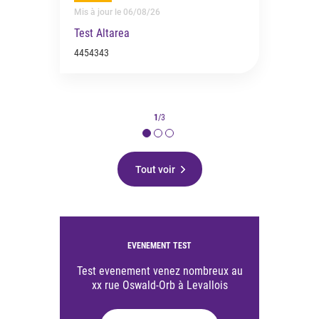
Mis à jour le 06/08/26
Test Altarea
4454343
1
/
3
Tout voir
EVENEMENT TEST
Test evenement venez nombreux au
xx rue Oswald-Orb à Levallois