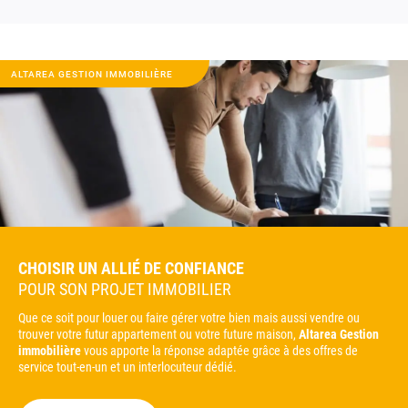
ALTAREA GESTION IMMOBILIÈRE
CHOISIR UN ALLIÉ DE CONFIANCE
POUR SON PROJET IMMOBILIER
Que ce soit pour louer ou faire gérer votre bien mais aussi vendre ou
trouver votre futur appartement ou votre future maison,
Altarea Gestion
immobilière
vous apporte la réponse adaptée grâce à des offres de
service tout-en-un et un interlocuteur dédié.