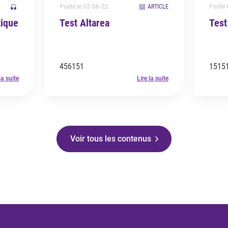
Posté le 02-06-22
ARTICLE
Posté 
tique
Test Altarea
Test
456151
1515
la suite
Lire la suite
Voir tous les contenus