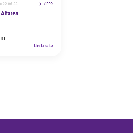
le 02-06-22
VIDÉO
 Altarea
131
Lire la suite