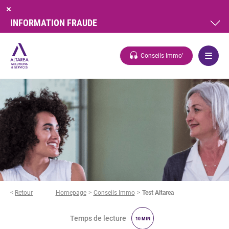
INFORMATION FRAUDE
Conseils Immo’
<
Retour
Homepage
Conseils Immo
Test Altarea
Temps de lecture
10 MIN